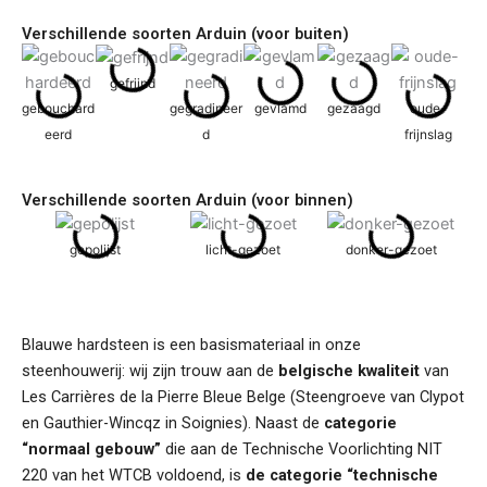
Verschillende soorten Arduin (voor buiten)
gefrijnd
gebouchard
gegradineer
gevlamd
gezaagd
oude-
eerd
d
frijnslag
Verschillende soorten Arduin (voor binnen)
gepolijst
licht-gezoet
donker-gezoet
Blauwe hardsteen is een basismateriaal in onze
steenhouwerij: wij zijn trouw aan de
belgische kwaliteit
van
Les Carrières de la Pierre Bleue Belge (Steengroeve van Clypot
en Gauthier-Wincqz in Soignies). Naast de
categorie
“normaal gebouw”
die aan de Technische Voorlichting NIT
220 van het WTCB voldoend, is
de categorie “technische